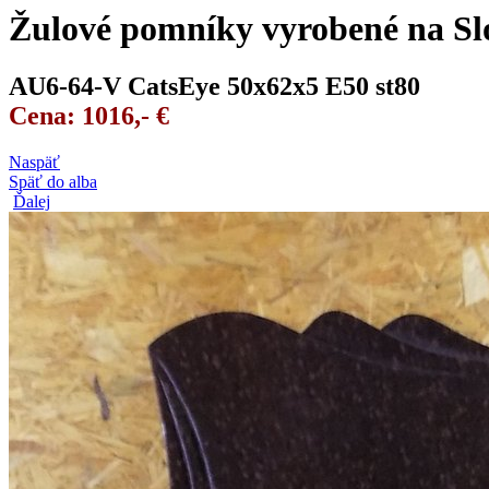
Žulové pomníky vyrobené na Sl
AU6-64-V CatsEye 50x62x5 E50 st80
Cena: 1016,- €
Naspäť
Späť do alba
Ďalej