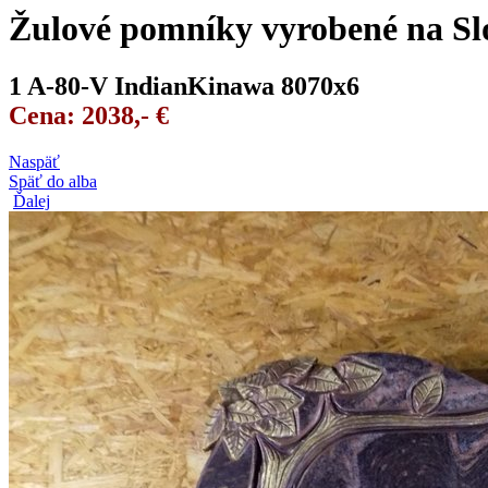
Žulové pomníky vyrobené na Sl
1 A-80-V IndianKinawa 8070x6
Cena: 2038,- €
Naspäť
Späť do alba
Ďalej