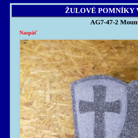
ŽULOVÉ POMNÍKY 
AG7-47-2 Mount
Naspäť