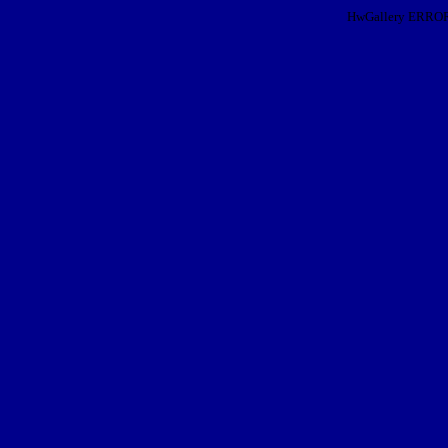
HwGallery ERROR: I