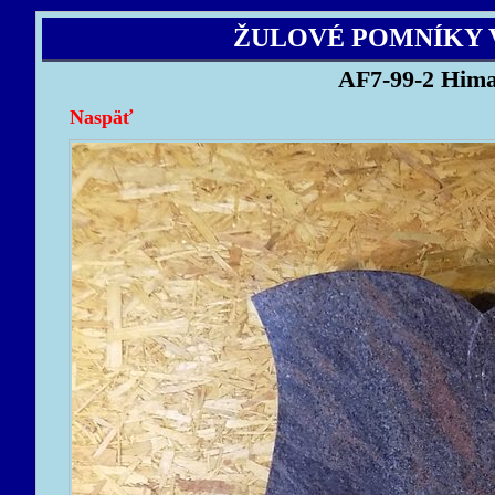
ŽULOVÉ POMNÍKY 
AF7-99-2 Hima
Naspäť