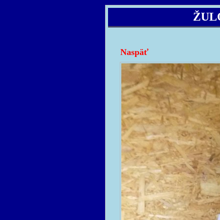
ŽUL
Naspäť