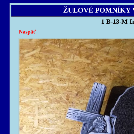
ŽULOVÉ POMNÍKY 
1 B-13-M I
Naspäť